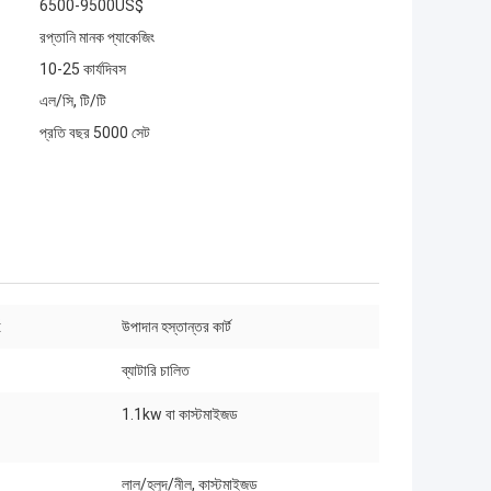
6500-9500US$
রপ্তানি মানক প্যাকেজিং
10-25 কার্যদিবস
এল/সি, টি/টি
প্রতি বছর 5000 সেট
:
উপাদান হস্তান্তর কার্ট
ব্যাটারি চালিত
1.1kw বা কাস্টমাইজড
লাল/হলুদ/নীল, কাস্টমাইজড