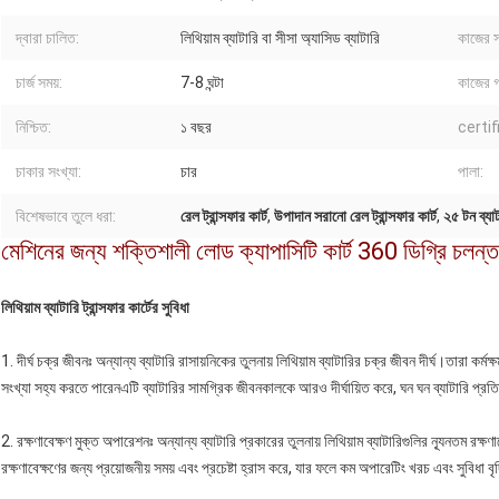
দ্বারা চালিত:
লিথিয়াম ব্যাটারি বা সীসা অ্যাসিড ব্যাটারি
কাজের স
চার্জ সময়:
7-8 ঘন্টা
কাজের 
নিশ্চিত:
১ বছর
certif
চাকার সংখ্যা:
চার
পালা:
বিশেষভাবে তুলে ধরা:
রেল ট্রান্সফার কার্ট
,
উপাদান সরানো রেল ট্রান্সফার কার্ট
,
২৫ টন ব্যাট
মেশিনের জন্য শক্তিশালী লোড ক্যাপাসিটি কার্ট 360 ডিগ্রি চলন্ত ঘো
লিথিয়াম ব্যাটারি ট্রান্সফার কার্টের সুবিধা
1. দীর্ঘ চক্র জীবনঃ অন্যান্য ব্যাটারি রাসায়নিকের তুলনায় লিথিয়াম ব্যাটারির চক্র জীবন দীর্ঘ।তারা কর্
সংখ্যা সহ্য করতে পারেনএটি ব্যাটারির সামগ্রিক জীবনকালকে আরও দীর্ঘায়িত করে, ঘন ঘন ব্যাটারি প্রতি
2. রক্ষণাবেক্ষণ মুক্ত অপারেশনঃ অন্যান্য ব্যাটারি প্রকারের তুলনায় লিথিয়াম ব্যাটারিগুলির ন্যূনতম রক্
রক্ষণাবেক্ষণের জন্য প্রয়োজনীয় সময় এবং প্রচেষ্টা হ্রাস করে, যার ফলে কম অপারেটিং খরচ এবং সুবিধা বৃদ