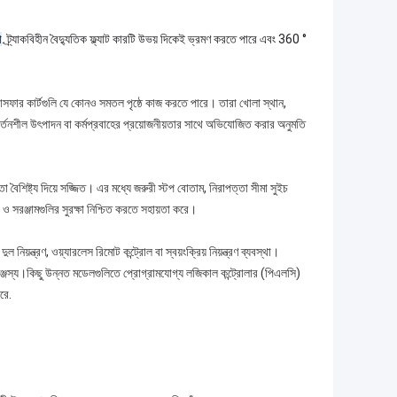
া
. ট্র্যাকবিহীন বৈদ্যুতিক ফ্ল্যাট কারটি উভয় দিকেই ভ্রমণ করতে পারে এবং 360 °
ন ট্রান্সফার কার্টগুলি যে কোনও সমতল পৃষ্ঠে কাজ করতে পারে। তারা খোলা স্থান,
র্তনশীল উৎপাদন বা কর্মপ্রবাহের প্রয়োজনীয়তার সাথে অভিযোজিত করার অনুমতি
ত্তা বৈশিষ্ট্য দিয়ে সজ্জিত। এর মধ্যে জরুরী স্টপ বোতাম, নিরাপত্তা সীমা সুইচ
 ও সরঞ্জামগুলির সুরক্ষা নিশ্চিত করতে সহায়তা করে।
 দুল নিয়ন্ত্রণ, ওয়্যারলেস রিমোট কন্ট্রোল বা স্বয়ংক্রিয় নিয়ন্ত্রণ ব্যবস্থা।
ি সামঞ্জস্য।কিছু উন্নত মডেলগুলিতে প্রোগ্রামযোগ্য লজিকাল কন্ট্রোলার (পিএলসি)
রে.