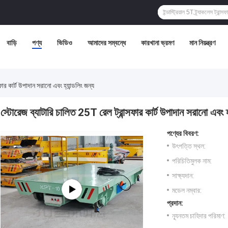
বাড়ি
পণ্য
ভিডিও
আমাদের সম্বন্ধে
কারখানা ভ্রমণ
মান নিয়ন্ত্রণ
ার কার্ট উপাদান সরানো এবং হ্যান্ডলিং জন্য
স্টোরেজ ব্যাটারি চালিত 25T রেল ট্রান্সফার কার্ট উপাদান সরানো এবং হ্
পণ্যের বিবরণ:
উৎপত্তি স্থল:
পরিচিতিমুলক নাম:
সাক্ষ্যদান:
মডেল নম্বার:
প্রদান:
ন্যূনতম চাহিদার পরিমাণ: