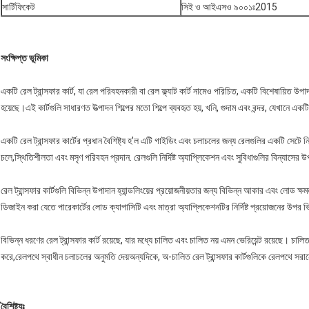
সার্টিফিকেট
সিই ও আইএসও ৯০০১ঃ2015
সংক্ষিপ্ত ভূমিকা
একটি রেল ট্রান্সফার কার্ট, যা রেল পরিবহনকারী বা রেল ফ্ল্যাট কার্ট নামেও পরিচিত, একটি বিশেষায়িত উ
হয়েছে।এই কার্টগুলি সাধারণত উত্পাদন শিল্পের মতো শিল্পে ব্যবহৃত হয়, খনি, গুদাম এবং বন্দর, যেখানে এ
একটি রেল ট্রান্সফার কার্টের প্রধান বৈশিষ্ট্য হ'ল এটি গাইডিং এবং চলাচলের জন্য রেলগুলির একটি সেটে ন
চলে,স্থিতিশীলতা এবং মসৃণ পরিবহন প্রদান. রেলগুলি নির্দিষ্ট অ্যাপ্লিকেশন এবং সুবিধাগুলির বিন্যাসে
রেল ট্রান্সফার কার্টগুলি বিভিন্ন উপাদান হ্যান্ডলিংয়ের প্রয়োজনীয়তার জন্য বিভিন্ন আকার এবং লোড
ডিজাইন করা যেতে পারেকার্টের লোড ক্যাপাসিটি এবং মাত্রা অ্যাপ্লিকেশনটির নির্দিষ্ট প্রয়োজনের উপর 
বিভিন্ন ধরণের রেল ট্রান্সফার কার্ট রয়েছে, যার মধ্যে চালিত এবং চালিত নয় এমন ভেরিয়েন্ট রয়েছে। চালিত 
করে,রেলপথে স্বাধীন চলাচলের অনুমতি দেয়অন্যদিকে, অ-চালিত রেল ট্রান্সফার কার্টগুলিকে রেলপথে সরানো
বৈশিষ্ট্যঃ