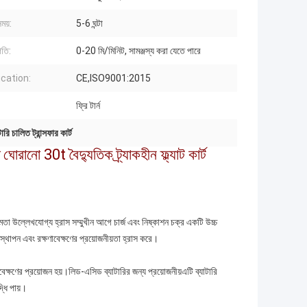
ময়:
5-6 ঘন্টা
গতি:
0-20 মি/মিনিট, সামঞ্জস্য করা যেতে পারে
ication:
CE,ISO9001:2015
ফ্রি টার্ন
ারি চালিত ট্রান্সফার কার্ট
রানো 30t বৈদ্যুতিক ট্র্যাকহীন ফ্ল্যাট কার্ট
মক্ষমতা উল্লেখযোগ্য হ্রাস সম্মুখীন আগে চার্জ এবং নিষ্কাশন চক্র একটি উচ্চ
স্থাপন এবং রক্ষণাবেক্ষণের প্রয়োজনীয়তা হ্রাস করে।
ষণাবেক্ষণের প্রয়োজন হয়।লিড-এসিড ব্যাটারির জন্য প্রয়োজনীয়এটি ব্যাটারি
্ধি পায়।