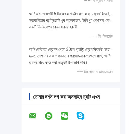
—— মিঃ প্রভিন সার্ভে
আমি এখানে একটি 5 টন একক গার্ডার ওভারহেড ক্রেন কিনেছি,
সহযোগিতার প্রক্রিয়াটি খুব আনন্দদায়ক, তিনি খুব পেশাদার এবং
একটি নির্ভরযোগ্য ক্রেন সরবরাহকারী।
—— মিঃ ভিনসেন্ট
আমি বেস্টারো ক্রেনস থেকে 30টন গ্যান্ট্রি ক্রেন কিনেছি, তারা
দ্রুত, পেশাদার এবং গ্রাহকদের প্রয়োজনকে প্রথমে রাখে, আমি
তাদের সাথে কাজ করা সত্যিই উপভোগ করি।
—— মিঃ পাভেল আলেক্সডার
তোমার দর্শন লগ করা অনলাইন চ্যাট এখন