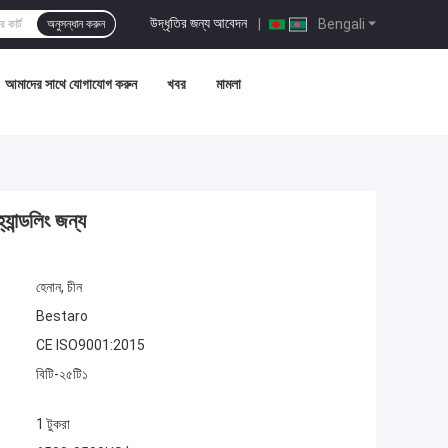
উদ্ধৃতির জন্য আবেদন
|
Bengali
অনুসন্ধান করুন
আমাদের সাথে যোগাযোগ করুন
খবর
মামলা
যান্ডলিং জন্য
হেনান, চীন
Bestaro
CE ISO9001:2015
বিটি-২৫টি১
1 টুকরা