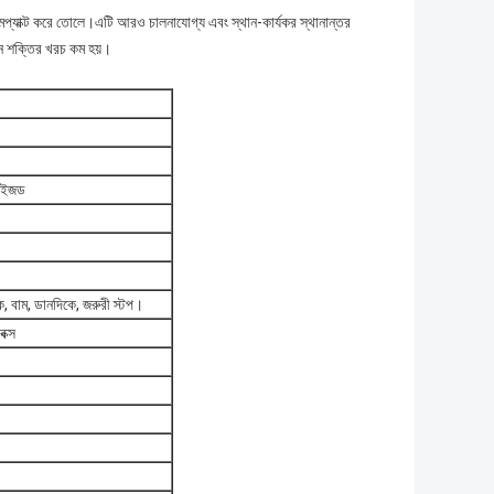
কমপ্যাক্ট করে তোলে।এটি আরও চালনাযোগ্য এবং স্থান-কার্যকর স্থানান্তর
লীন শক্তির খরচ কম হয়।
াইজড
ে, বাম, ডানদিকে, জরুরী স্টপ।
বক্স