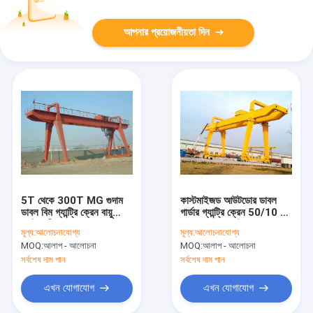
আপনার প্রয়োজনীয়তা দিন
5T থেকে 300T MG গুদাম
কাস্টমাইজড আউটডোর ডাবল
ডাবল বিম গ্যান্ট্রি ক্রেন বায়ু
গার্ডার গ্যান্ট্রি ক্রেন 50/10 টন
প্রতিরোধী
থেকে 100/20 টন
মূল্য:
আলোচনাযোগ্য
মূল্য:
আলোচনাযোগ্য
MOQ:
আলাপ - আলোচনা
MOQ:
আলাপ - আলোচনা
সর্বশেষ দাম পান
সর্বশেষ দাম পান
এখন যোগাযোগ
এখন যোগাযোগ