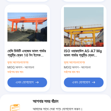
হেভি ডিউটি ​​এমজেড ডাবল গার্ডার
ISO ওয়ারহাউস A5-A7 Mg
গ্যান্ট্রি ক্রেন 10 টন ইলেকট্রিক
ডাবল গার্ডার গ্যান্ট্রি ক্রেন
হোইস্ট গ্র্যাব ব্রিজ ক্রেন
16/3.2T
মূল্য:
আলোচনাযোগ্য
মূল্য:
আলোচনাযোগ্য
MOQ:
আলাপ - আলোচনা
MOQ:
আলাপ - আলোচনা
সর্বশেষ দাম পান
সর্বশেষ দাম পান
এখন যোগাযোগ
এখন যোগাযোগ
আপনার সময় বাঁচান
আমাদের সাথে সেরা পণ্য যোগাযোগ করুন।