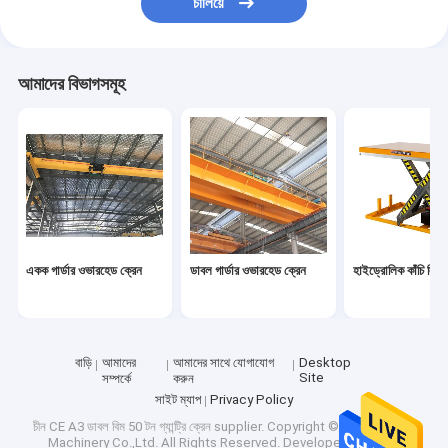
চালিয়ে
আমাদের বিভাগসমূহ
একক গার্ডার ওভারহেড ক্রেন
ডাবল গার্ডার ওভারহেড ক্রেন
হাইড্রোলিক কাঁচি লিফট
বাড়ি
আমাদের
আমাদের সাথে যোগাযোগ
Desktop
Site
সম্পর্কে
করুন
সাইট ম্যাপ
Privacy Policy
চীন CE A3 ডাবল বিম 50 টন গ্যান্ট্রি ক্রেন supplier.
Copyright © 2026 CATET
Machinery Co.,Ltd. All Rights Reserved. Developed by
ECER