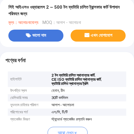
সিই আইএসও ওয়্যারলেস 2 ~ 500 টন ব্যাটারি চালিত ট্রান্সফার কার্ট উপাদান
পরিবহন জন্য
মূল্য：আলোচনাযোগ্য
MOQ：আলাপ - আলোচনা
ভালো দাম
এখন যোগাযোগ
পণ্যের বর্ণনা
,
2 টন ব্যাটারি চালিত স্থানান্তর কার্ট
হাইলাইট
,
CE ISO ব্যাটারি চালিত স্থানান্তর কার্ট
ব্যাটারি চালিত স্থানান্তর ট্রলি
উৎপত্তি স্থল
হেনান, চীন
ডেলিভারি সময়
30টি কর্মদিবস
ন্যূনতম চাহিদার পরিমাণ
আলাপ - আলোচনা
পরিশোধের শর্ত
এল/সি, টি/টি
প্যাকেজিং বিবরণ
স্ট্যান্ডার্ড প্যাকেজিং রপ্তানি করুন
আরো দেখুন