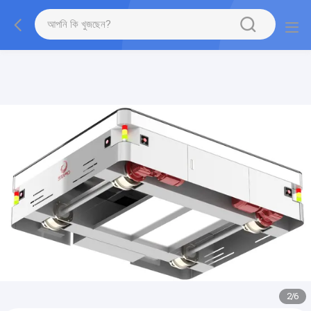
gtag('config', 'G-QWE9HWC3PF', {cookie_flags:
"SameSite=None;Secure"});
2
/
6