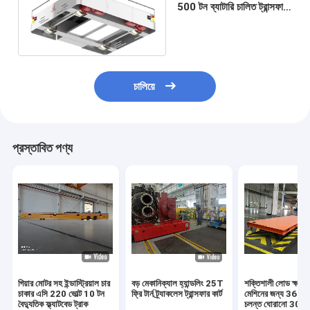
500 টন ব্যাটারি চালিত ট্রান্সফার
কার্ট উপাদান পরিবহন জন্য
চালিয়ে
প্রস্তাবিত পণ্য
গিয়ার মোটর সহ ইন্ডাস্ট্রিয়াল চার
বড় মেকানিক্যাল হ্যান্ডলিং 25T
শক্তিশালী লোড ক্ষমতা 
চাকার এসি 220 ভোল্ট 10 টন
ফ্রি টার্ন ট্র্যাকলেস ট্রান্সফার কার্ট
মেশিনের জন্য 360 ডি
বৈদ্যুতিক ফ্ল্যাটবেড ট্রাক
চলন্ত ঘোরানো 30t বৈ