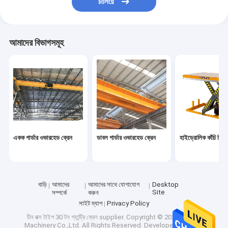
চালিয়ে
আমাদের বিভাগসমূহ
একক গার্ডার ওভারহেড ক্রেন
ডাবল গার্ডার ওভারহেড ক্রেন
হাইড্রোলিক কাঁচি লিফট
বাড়ি
আমাদের
আমাদের সাথে যোগাযোগ
Desktop
Site
সম্পর্কে
করুন
সাইট ম্যাপ
Privacy Policy
চীন বক্স টাইপ 30 টন গ্যান্ট্রি ক্রেন supplier.
Copyright © 2026 CATET
Machinery Co.,Ltd. All Rights Reserved. Developed by
ECER