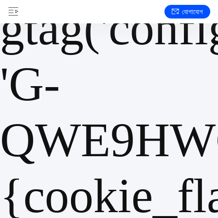
gtag('config
যোগাযোগ
'G-
QWE9HWC
{cookie_fl