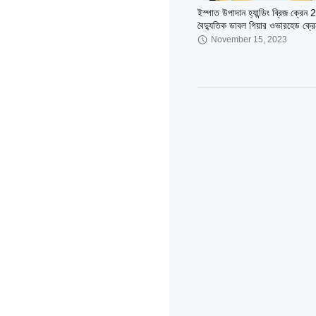
ইস্পাত উপাদান হ্যান্ডিং ব্রিজ ক্রেন
বৈদ্যুতিক ডাবল গিয়ার ওভারহেড ক্রে
জন্য
November 15, 2023
ডাবল বিম বৈদ্যুতিক উত্তোলন 2~
October 07, 2023
ফোর হুইলস কার্গো ম্যাটেরিয়াল ট্রান্সফা
হেভি ডিউটি ​​ট্রান্সপোর্ট ট্রলি রোবোটি