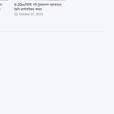
ান
0-20m/মিনিট গতি ট্র্যাকলেস স্থানান্তর
ন
ট্রলি কাস্টমাইজড ক্ষমতা
October 07, 2023
00:08
00:23
ার EOT
রিমোট কন্ট্রোল P43 রেল 50T উপাদান
OEM
স্থানান্তর ট্রলি বড় ক্ষমতা
September 26, 2023
00:37
00:36
বৈদ্যুতিক স্থানান্তর কার্ট