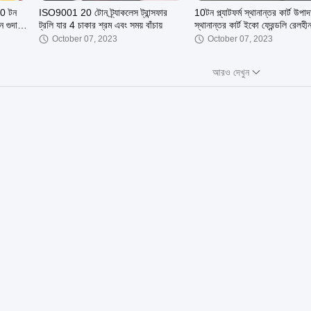
 20 টন
ISO9001 20 টোন ট্র্যাকলেস ট্রান্সফার
10টন প্ল্যাটফর্ম স্থানান্তর কার্ট উপাদ
ন গুদাম
ট্রলি যার 4 চাকার শ্রম এবং সময় বাঁচায়
স্থানান্তর কার্ট ইকো ফ্রেন্ডলি রেলহী
October 07, 2023
October 07, 2023
আরও দেখুন
01:47
00:24
100T
1T থেকে 50T CD/MD/BD বৈদ্যুতিক
Workshop1-10ton একক গার্ড
উত্তোলন M3-M6 তারের দড়ি ট্রলি সহ
ওভারহেড কপিকল ইউরোপীয় মান 
বৈদ্যুতিক ভ্রমণ কপিকল
October 07, 2023
October 07, 2023
00:34
00:53
র কার্ট
কাঠের চাকার 20 টন স্বয়ংক্রিয় চলমান ভারী
বৈদ্যুতিক স্থানান্তর কার্ট
ক
দায়িত্ব উপাদান হ্যান্ডলিং সরঞ্জাম বৈদ্যুতিক