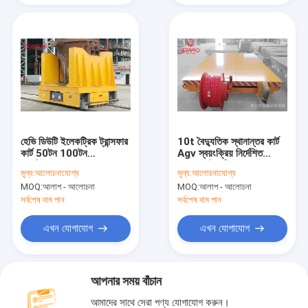
হেভি ডিউটি ​​ইলেকট্রিক ট্রান্সফার
10t বৈদ্যুতিক স্থানান্তর কার্ট
কার্ট 50টন 100টন
Agv স্বয়ংক্রিয় নির্দেশিত
অ্যান্টিকোরোশন
যানবাহন বিরোধী উচ্চ তাপমাত্রা
মূল্য:
আলোচনাযোগ্য
মূল্য:
আলোচনাযোগ্য
MOQ:
আলাপ - আলোচনা
MOQ:
আলাপ - আলোচনা
সর্বশেষ দাম পান
সর্বশেষ দাম পান
এখন যোগাযোগ
এখন যোগাযোগ
আপনার সময় বাঁচান
আমাদের সাথে সেরা পণ্য যোগাযোগ করুন।