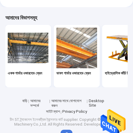
আমাদের বিভাগসমূহ
একক গার্ডার ওভারহেড ক্রেন
ডাবল গার্ডার ওভারহেড ক্রেন
হাইড্রোলিক কাঁচি লিফট
বাড়ি
বাড়ি
আমাদের
আমাদের সাথে যোগাযোগ
Desktop
Site
সম্পর্কে
করুন
সাইট ম্যাপ
Privacy Policy
পণ্য
চীন 5T ট্র্যাকলেস ইলেকট্রিক ট্রান্সফার কার্ট supplier.
Copyright © 2026 CATET
Machinery Co.,Ltd. All Rights Reserved. Developed by
ECER
ভিডিও