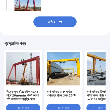
চালিয়ে
প্রস্তাবিত পণ্য
সিমেন্স প্রধান বৈদ্যুতিক অংশের
কাস্টমাইজড ডাবল গার্ডার
কাস্টমাইজড ডিজাইন স
সাথে 20m/min লিফট ভ্রমণ
ওভারহেড ব্রিজ ক্রেন 20 টন
মিটার সিঙ্গল গিয়ার গ্যান্ট
গতি কনটেইনার গ্যান্ট্রি ক্রেন
১০ টন ১৫ টন ইন্ডাস্ট্রি
কারখানার জন্য
ভালো দাম
ভালো দাম
ভালো দাম