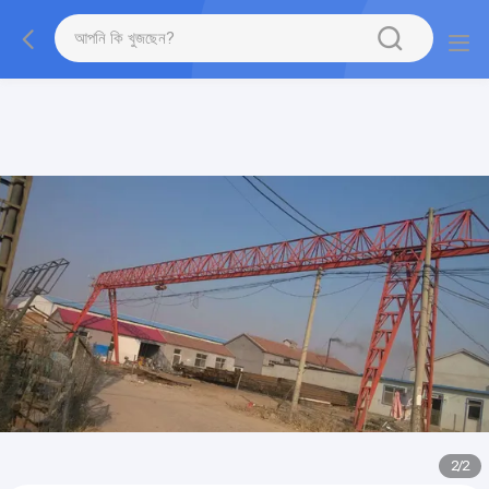
gtag('config', 'G-QWE9HWC3PF', {cookie_flags:
"SameSite=None;Secure"});
2
/
2