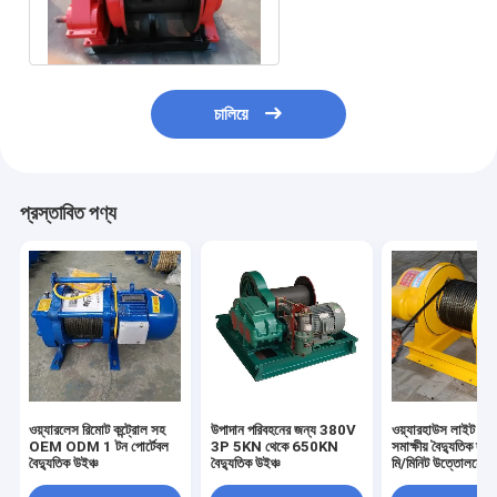
1000lb 2000lb
4500lb
চালিয়ে
প্রস্তাবিত পণ্য
ওয়্যারলেস রিমোট কন্ট্রোল সহ
উপাদান পরিবহনের জন্য 380V
ওয়্যারহাউস লাইট ডিউটি
OEM ODM 1 টন পোর্টেবল
3P 5KN থেকে 650KN
সমাক্ষীয় বৈদ্যুতিক দড়
বৈদ্যুতিক উইঞ্চ
বৈদ্যুতিক উইঞ্চ
মি/মিনিট উত্তোলনের 