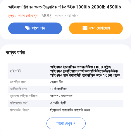
আইএসও শিল্প বড় ক্ষমতা বৈদ্যুতিক শক্তি উইঞ্চ 1000lb 2000lb 4500lb
মূল্য：আলোচনাযোগ্য
MOQ：আলাপ - আলোচনা
ভালো দাম
এখন যোগাযোগ
পণ্যের বর্ণনা
,
আইএসও ইলেকট্রিক পাওয়ার উইঞ্চ 1000 পাউন্ড
হাইলাইট
,
আইএসও ইন্ডাস্ট্রিয়াল লার্জ ক্যাপাসিটি ইলেকট্রিক উইঞ্চ
আইএসও লার্জ ক্যাপাসিটি ইলেকট্রিক উইঞ্চ 1000 পাউন্ড
উৎপত্তি স্থল
হেনান, চীন
ডেলিভারি সময়
30টি কর্মদিবস
ন্যূনতম চাহিদার পরিমাণ
আলাপ - আলোচনা
পরিশোধের শর্ত
এল/সি, টি/টি
প্যাকেজিং বিবরণ
স্ট্যান্ডার্ড প্যাকেজিং রপ্তানি করুন
আরো দেখুন