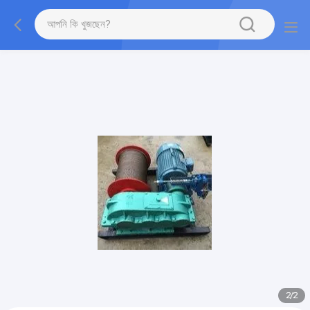
gtag('config', 'G-QWE9HWC3PF', {cookie_flags:
"SameSite=None;Secure"});
2
/
2